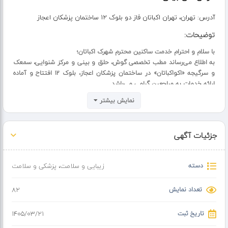
آدرس:
تهران، تهران اکباتان فاز دو بلوک 12 ساختمان پزشکان اعجاز
توضیحات:
با سلام و احترام خدمت ساکنین محترم شهرک اکباتان؛
به اطلاع می‌رساند مطب تخصصی گوش، حلق و بینی و مرکز شنوایی‌، سمعک
و سرگیجه «اکواکباتان» در ساختمان پزشکان اعجاز، بلوک ۱۲ افتتاح و آماده
ارائه خدمات به مراجعین گرامی می‌باشد.
???? ویزیت تخصصی گوش، حلق و بینی ???? شنوایی‌سنجی کودکان و
نمایش بیشتر
بزرگسالان ???? تجویز و تنظیم سمعک ???? ارزیابی و توانبخشی سرگیجه و
اختلالات تعادل
???? جهت هماهنگی و رزرو نوبت: ۰۹۳۸۰۱۳۵۸۳۴-۰۲۱۴۴۶۵۱۵۱۳
جزئیات آگهی
دسته
زیبایی و سلامت
،
پزشکی و سلامت
تعداد نمایش
82
تاریخ ثبت
۱۴۰۵/۰۳/۲۱