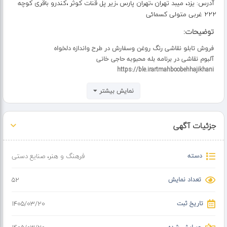
آدرس:
یزد، میبد تهران ،تهران پارس ،زیر پل قنات کوثر ،کندرو باقری کوچه
222 غربی متولی کسمائی
توضیحات:
فروش تابلو نقاشی رنگ روغن وسفارش در طرح واندازه دلخواه
آلبوم نقاشی در برنامه بله محبوبه حاجی خانی
https://ble.irartmahboobehhajikhani
نمایش بیشتر
جزئیات آگهی
دسته
فرهنگ و هنر
،
صنایع دستی
تعداد نمایش
52
تاریخ ثبت
۱۴۰۵/۰۳/۲۰