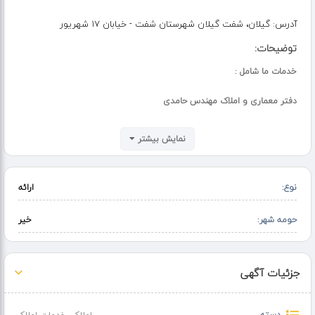
آدرس:
گیلان، شفت گیلان شهرستان شفت - خیابان ۱۷ شهریور
توضیحات:
خدمات ما شامل :
دفتر معماری و املاک مهندس حامدی
✅ پیمانکاری ساختمان و ویلا در گیلان
نمایش بیشتر
✅معرفی و مشاوره سرمایه گذاری درست در استان گیلان
✅خرید و فروش زمین و ملک
✅اخذ سند مالکیت
نوع:
ارائه
✅اخذ پروانه ساخت
✅دریافت استعلام کاربری
✅تجهیزات ساختمان
حومه شهر:
خیر
✅ ساعت کاری ٨ صبح ٢١ عصر
جزئیات آگهی
????مدیرعامل : مهندس محمد حامدی
با بیش از ۱۴ سال سابقه کار در زمینه ساختمان
دسته