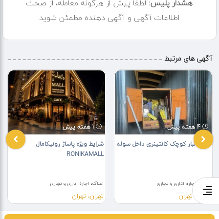
هشدار پلیس:
لطفا پیش از هرگونه معامله، از صحت
اطلاعات آگهی و آگهی دهنده مطمئن شوید
آگهی های مرتبط
4 هفته پیش
1 هفته پیش
اجاره انبار کوچک کانتینری داخل سوله
شرایط ویژه پاساژ رونیکامال
RONIKAMALL
املاک، اجاره اداری و تجاری
املاک، اجاره اداری و تجاری
تهران، تهران
تهران، تهران