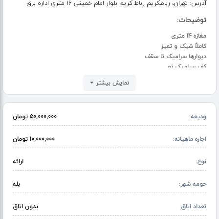
آدرس:
تهران، رباطکریم رباط کریم بلوار امام خمینی 16 متری اداره برق
توضیحات:
مغازه 14 متری
کاملاً شیک و تمیز
دیوارها سرامیک تا سقف
کف سرامیک نو
دارای آب، برق و گاز
نمایش بیشتر
درب شیشه‌ای سکوریت
به‌همراه کرکره برقی???? رباط کریم – کوچه اداره برق، ۱۶ متری کانون
???? ودیعه: ۵۰ میلیون تومان
ودیعه:
50,000,000 تومان
???? اجاره ماهانه: ۱۰ میلیون تومان
اجاره ماهیانه:
10,000,000 تومان
نوع:
ارائه
حومه شهر:
بله
تعداد اتاق:
بدون اتاق