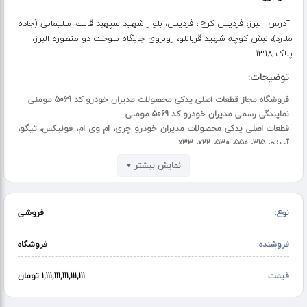
آدرس:
البرز، فردیس کرج ، فردیس، بلوار شهید سپهبد قاسم سلیمانی (جاده
ملارد)، نبش کوچه شهید قربانلو، روبروی جایگاه سوخت دو منظوره البرز،
پلاک 1318
توضیحات:
فروشگاه مجاز قطعات اصلی یدکی محصولات مدیران خودرو کد 5069 مومنی
نمایندگی رسمی مدیران خودرو کد 5069 مومنی
قطعات اصلی یدکی محصولات مدیران خودرو چری، ام وی ام، فونیکس، تیگو،
آریزو، x33 ،x22 ،530 ،550 ،315
قطعات اصلی یدکی به قیمت کمپانی بهمراه فاکتور رسمی
نمایش بیشتر
فروش بصورت تک و عمده ارسال به سراسر نقاط ایران
ارسال به بازار تهران همه روزه و در اسرع وقت
برای عمده فروشی با شماره 09395069928 تماس گرفته شود.
نوع:
فروشی
برای فروش مستقیم تهران (تک فروشی) با شماره 09331123019 تماس گرفته
شود.
برای فروش مستقیم شهرستان (تک فروشی) با شماره 09195545909 تماس
فروشنده:
فروشگاه
گرفته شود.
قیمت:
1,111,111,111,111,111 تومان