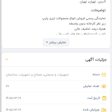
آدرس:
تهران، تهران
توضیحات:
نمایندگی رسمی فروش انواع محصولات ایزی پایپ
زیر نظر کارخانه بدون واسطه
همراه درصد تخفیف عالی
تامین کننده انواع پروژه های تاسیساتی
فروش انواع شیر الات بهداشتی‌ و صنعتی، انواع چسب، انواع بست لوله و
نمایش بیشتر
بست کمربندی، انواع ابزار آلات، پمپ و ....
فروش انواع لوله و اتصالات
تک لایه
جزئیات آگهی
سه لایه
گالوانیزه
جوشی
دسته
تجهیزات و صنعتی
،
مصالح و تجهیزات ساختمان
فاضلابی
استخری
تعداد نمایش
69
کشاورزی
تاریخ ثبت
۱۴۰۵/۰۳/۱۹
بازار آهن شادآباد، پارسیان، بلوک دی، پلاک ۱۴۳
ویرایش شده
۱۴۰۵/۰۳/۱۹