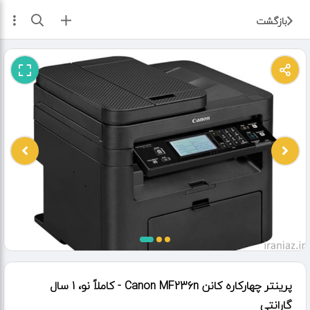
ثبت آگهی
بازگشت
پرینتر چهارکاره کانن Canon MF236n - کاملاً نو، 1 سال
گارانتی