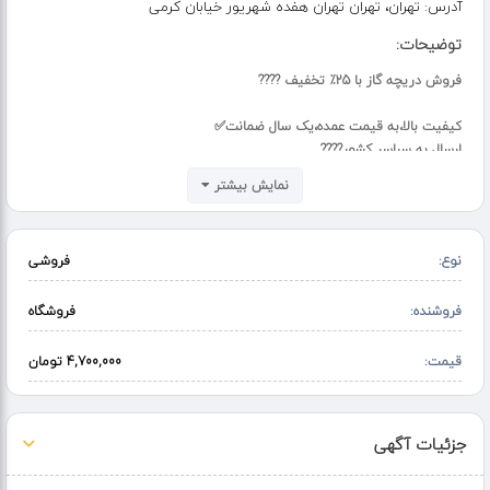
آدرس:
تهران، تهران تهران هفده شهریور خیابان کرمی
توضیحات:
فروش دریچه گاز با 25٪ تخفیف ????
کیفیت بالا،به قیمت عمده،یک سال ضمانت✅
ارسال به سراسر کشور????
خرید اول + ارسال رایگان
نمایش بیشتر
خرید تلفنی: 09046969199????
نوع:
فروشی
فروشنده:
فروشگاه
قیمت:
4,700,000 تومان
جزئیات آگهی