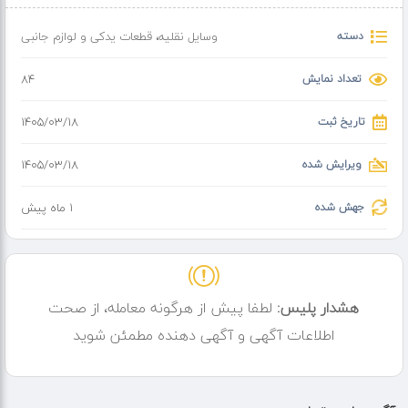
⭐️ راحتی و ظاهر صندلی بخش مهمی از لذت رانندگی و ارزش خودرو را تشکیل
دسته
وسایل نقلیه
،
قطعات یدکی و لوازم جانبی
می دهد . به همین دلیل تنها صندلی های سالم ، تمیز و با کیفیت را عرضه
می کنیم تا شما حس راحتی و کیفیت خودروهای لوکس را تجربه کنید.
تعداد نمایش
84
✔️ موجودی متنوع از صندلی خودروهای ژاپنی و ارپایی از برندهای مختلف.
تاریخ ثبت
۱۴۰۵/۰۳/۱۸
تهران صندلی در تمام شبکه های اجتماعی
ویرایش شده
۱۴۰۵/۰۳/۱۸
☎️ جهت استعلام موجودی ، قیمت و دریافت مشاوره با ما در تماس باشید.
جهش شده
1 ماه پیش
هشدار پلیس:
لطفا پیش از هرگونه معامله، از صحت
اطلاعات آگهی و آگهی دهنده مطمئن شوید