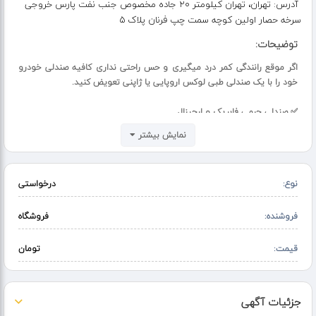
آدرس:
تهران، تهران کیلومتر 20 جاده مخصوص جنب نفت پارس خروجی
سرخه حصار اولین کوچه سمت چپ فرنان پلاک 5
توضیحات:
اگر موقع رانندگی کمر درد میگیری و حس راحتی نداری کافیه صندلی خودرو
خود را با یک صندلی طبی لوکس اروپایی یا ژاپنی تعویض کنید.
✅ صندلی چرمی فابریک و ارجینال
✅ استوک وارداتی با سلامت و کیفیت
نمایش بیشتر
✅مناسب اکثر خودروهای ایرانی و چینی
✅ مدل های تمام برقی و نیمه برقی ، گرمکن دار و سردکن دار
✅ نشیمن کاملا طبی و ارگونومی عالی
نوع:
درخواستی
نصب پیچ به پیچ صندلی فابریک شما بدون جوشکاری و برشکاری داخل کابین
خودرو
فروشنده:
فروشگاه
☑️به همراه یکسال ضمانت
قیمت:
تومان
< صندلی خودروهای ( لکسوس ، بنز ، BMW ، تویوتا ، ماکسیما ،آئودی و ...) >
جزئیات آگهی
امکان ارسال به سراسر کشور