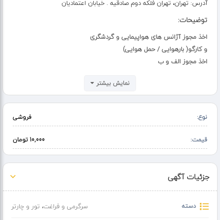
آدرس:
تهران، تهران فلکه دوم صادقیه . خیابان اعتمادیان
توضیحات:
اخذ مجوز آژانس های هواپیمایی و گردشگری
و کارگو( بارهوایی / حمل هوایی)
اخذ مجوز الف و ب
نمایش بیشتر
و همچنین انجام :
تغییر مدیر عامل . تمدید مجوز فعالیت . رفع تعلیق و احیا مجوز . تغییر
مکان . تغییر اعضا هیئت مدیره . تغییر سهامداران ( ورود و خروج ) تبدیل
نوع:
فروشی
حقیقی به حقوقی
گودرزی
قیمت:
10,000 تومان
جزئیات آگهی
دسته
سرگرمی و فراغت
،
تور و چارتر