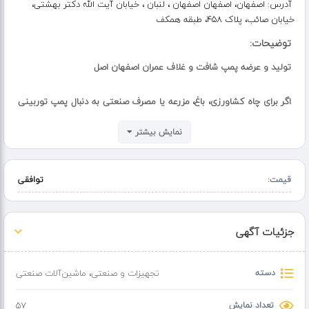
آدرس:
اصفهان، اصفهان اصفهان ، لنبان ، خیابان آیت الله دکتر بهشتی،
خیابان صائب، پلاک 458، طبقه همکف
توضیحات:
تولید و عرضه پمپ شافت و غلاف عمران اصفهان اصل
اگر برای چاه کشاورزی، باغ، مزرعه یا مصرف صنعتی به دنبال پمپ توربینی
شافت و غلاف باکیفیت، بادوام و قابل اعتماد هستید، مجموعه توربین
نمایش بیشتر
شافت و غلاف عمران اصفهان اصل با سابقه فعالیت از سال ۱۳۴۷ آماده
تأمین قطعات و مشاوره تخصصی است.
قیمت:
توافقی
ما تولید و عرضه‌کننده قطعات اصلی پمپ چاهی در سایزهای مختلف
هستیم:
جزئیات آگهی
???? پمپ شافت و غلاف
???? توربین شافت و غلاف
دسته
تجهیزات و صنعتی
،
ماشین‌آلات صنعتی
???? تسمه گرد
???? لوله و غلاف
تعداد نمایش
57
???? بوش برنجی