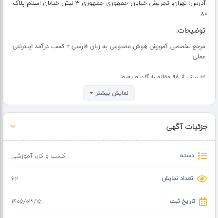
آدرس:
تهران، تجریش خیابان جمهوری جمهوری 3 نبش خیابان اسلام پلاک
۸۰
توضیحات:
مرجع تخصصی آموزش هوش مصنوعی به زبان فارسی + کسب درآمد اینترنتی
عملی.
✅ بیش از ۹۸ مقاله رایگان و به‌روز
✅ آموزش ساخت فیلم، لوگو، موزیک و انیمیشن با AI
نمایش بیشتر
✅ روش‌های واقعی درآمد از یوتیوب، اینستاگرام، آمازون و کلیک
✅ آموزش ارز دیجیتال و ربات معامله‌گر
✅ دریافت امتیاز با هر مطالعه و تبدیل به VIP رایگان
جزئیات آگهی
✅ چت‌بات هوشمند پاسخگوی سوالات شما
✅ قابلیت نصب اپلیکیشن (آفلاین بخونید)
دسته
کسب و کار
،
آموزشی
تعداد نمایش
62
تاریخ ثبت
۱۴۰۵/۰۳/۱۵