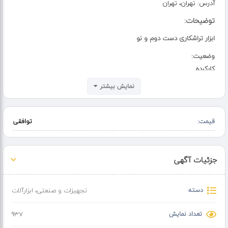
آدرس:
تهران، تهران
توضیحات:
ابزار تراشکاری دست دوم و نو
وضعیت:
کارکرده
توضیحات:
نمایش بیشتر
مته آهن قطرهای مختلف
هولدر انگلیسی و سوئدی
قیمت:
توافقی
تیغچه و قلاویز و فرز انگشتی
جزئیات آگهی
دسته
تجهیزات و صنعتی
،
ابزارآلات
تعداد نمایش
937