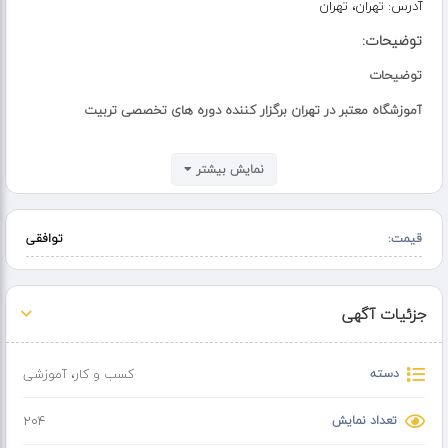
آدرس:
تهران، تهران
توضیحات:
توضیحات
آموزشگاه معتبر در تهران برگزار کننده دوره های تخصصی تربیت
مدرس (TTC) برای
نمایش بیشتر
علاقه مندان حوزه تدریس
دانشجویان رشته های انگلیسی، آلمانی، فرانسه ترکی استانبولی و سایر زبان
قیمت:
توافقی
ها
زبان آموزان سطح ADVANCED
متقاضیان در طی این دوره به صورت تخصصی با
جزئیات آگهی
اصول و روش تدیس جدیدترین متدهای آموزشی نوشتن Lesson Plan
اصولی
دسته
کسب و کار
،
آموزشی
آشنا شده
تعداد نمایش
204
و پس از Observe کلاس اساتید با تجربه مدرک معتبر دریافت میکنند