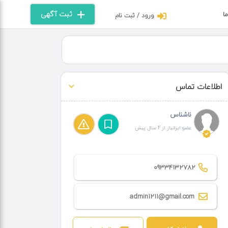
ثبت آگهی
ما
ورود / ثبت نام
اطلاعات تماس
ناشناس
عضو ایرانیاز از 2 سال پیش
09334132782
admin1211@gmail.com