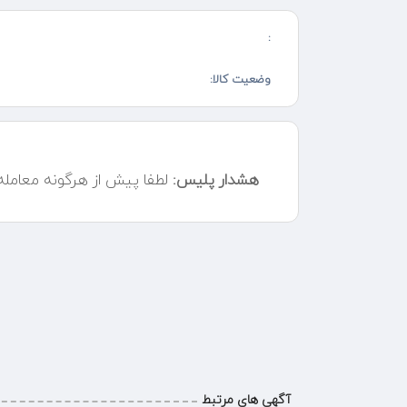
هشتاد و نود
:
سونیک یادته ؟ خرگوش هویج خور چطور؟ تبر طلایی چی؟ ک
وضعیت کالا:
شیرشاه ، ماريو ، علائدین .....
حتى عزیزانی که ps5 و ps4 دارند باز معتقد هستند سگا و بازی
هاش یه لذت و حس خاص دیگه ی دارد
هشدار پلیس:
لطفا پیش از هرگونه معامل
آگهی های مرتبط