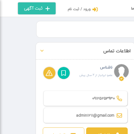
ثبت آگهی
ما
ورود / ثبت نام
اطلاعات تماس
ناشناس
عضو ایرانیاز از 2 سال پیش
09125253930
admin1211@gmail.com