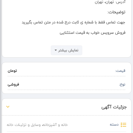
آدرس:
تهران، تهران
توضیحات:
جهت تماس فقط با شماره ی ثابت درج شده در متن تماس بگیرید
فروش سرویس خواب به قیمت استثنایی
به مدت محدود
نمایش بیشتر
امکان خرید حضوری و غیر حضوری
شماره تماس
قیمت:
تومان
تخت خواب شامل
نوع:
تخت دونفره یک عدد دراور چهار کشو دو عدد پاتختی نشیمن و قاب اینه
فروشی
به همراه دو عدد کفی
در طرح ها و رنگ های مختلف
جزئیات آگهی
ارسال ۲۴ ساعته و بروز
تماس
دسته
خانه و آشپزخانه
،
وسایل و تزئینات خانه