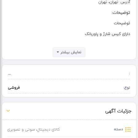
آدرس:
تهران، تهران
توضیحات:
توضیحات
دارای کیس شارژ و پاوربانک
دو کاربره ، صدا برداری با کیفیت و بدون نویز .
نمایش بیشتر
دارای فیبر داخلی و نویز کنسلینگ فعال
قابل اتصال به type-c و lightning
...
:
نوع:
فروشی
جزئیات آگهی
دسته
کالای دیجیتال
،
صوتی و تصویری