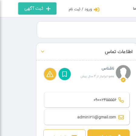
ثبت آگهی
ما
ورود / ثبت نام
اطلاعات تماس
ناشناس
عضو ایرانیاز از 2 سال پیش
09002455556
admin1211@gmail.com