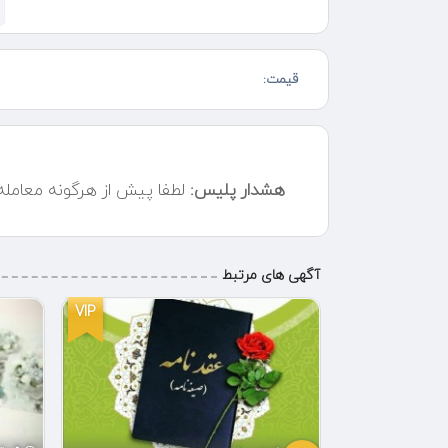
رضایت
حتی بدون حضور شما مشتریان عزیز گل را ارسال میکنیم در
قیمت:
پرداخت کنید
بدون واسطه خرید کنید
ارسال رایگان جلوی مسجدها و تالارها
هشدار پلیس:
لطفا پیش از هرگونه معامل
لوکس ترین ها را از ما بخواهید
هر کاری که مربوط به گل میشود را به ما بسپارید لطفا اول
آگهی های مرتبط
VIP
VIP