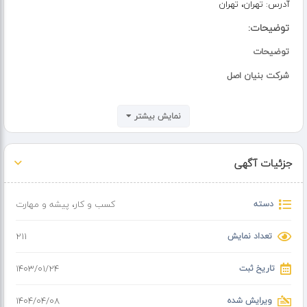
آدرس:
تهران، تهران
توضیحات:
توضیحات
شرکت بنیان اصل
اعزام نیرو به کلیه مناطق تهران و حومه
نمایش بیشتر
عیب یابی و تعمیرات سردخانه زیر صفری و بالای صفری
نشت یابی و نشتگیری
جزئیات آگهی
شارژ گاز با بهترین برند موجود در بازار
تعویض و تنظیم شیر انبساط
دسته
کسب و کار
،
پیشه و مهارت
تعویض درایر
تعداد نمایش
211
تعویض ترموستات
تعویض های پر شر
تاریخ ثبت
۱۴۰۳/۰۱/۲۴
اویل پرشر
ویرایش شده
۱۴۰۴/۰۴/۰۸