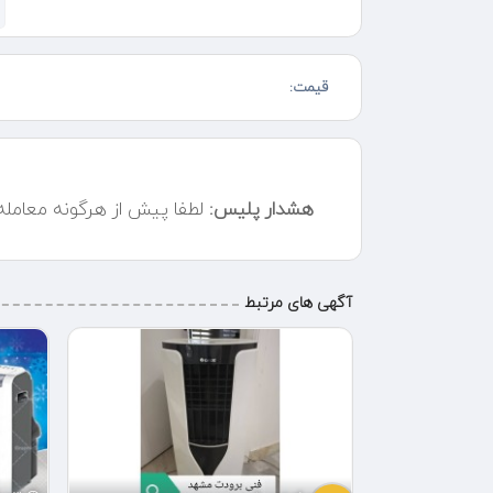
تازه کار اعتماد نکنید
پکیج . ایران رادیاتور و بوتان . تاچی و لورچ . مرکوری و
گم نامی که تعمیر کار ندارند جا تعمیر و نصب شیرالات 
قیمت:
ناهنجار و خاموش روشن شدن غیر عادی
به جای پکیج لوله کشی سرد و گرم و شوفاژ در کمتر از ۲۰ دقیه در خدمت شما عزیزان هستیم
رفع نشتی سرویس های سالیانه
هشدار پلیس:
لطفا پیش از هرگونه معامل
رفع ارور برد
با خیال راحت مشتری همیشه گی ما باشید
با ما به حرفه ای ها بپیوندید
آگهی های مرتبط