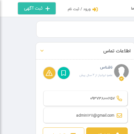
ثبت آگهی
ما
ورود / ثبت نام
اطلاعات تماس
ناشناس
عضو ایرانیاز از 2 سال پیش
09373800257
admin1211@gmail.com