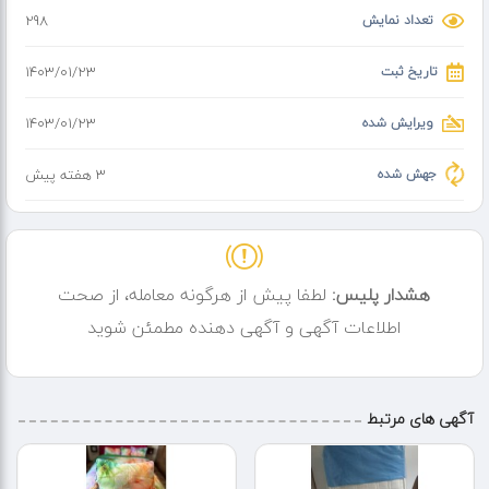
تعداد نمایش
298
سود کمتر فروش بیشتر 1
لطفا لطفا لطفا مواظب افراد سود جو و تشک های تقلبی باشید
تاریخ ثبت
۱۴۰۳/۰۱/۲۳
تمامی محصولات دارای بارکد قابل استعلام میباشد .
ویرایش شده
۱۴۰۳/۰۱/۲۳
تشک در تمامی ابعاد موجود میباشد
جهش شده
3 هفته پیش
هشدار پلیس:
لطفا پیش از هرگونه معامله، از صحت
اطلاعات آگهی و آگهی دهنده مطمئن شوید
آگهی های مرتبط