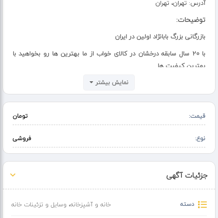
آدرس:
تهران، تهران
توضیحات:
بازرگانی بزرگ بابانژاد اولین در ایران
با 20 سال سابقه درخشان در کالای خواب از ما بهترین ها رو بخواهید با
بهترین کیفیت ها
بازرگانی بابانژاد
نمایش بیشتر
نامی که سالهاست میدرخشد
قیمت:
تومان
با ما بهترین کیفیت و بهترین قیمتها را تجربه کنید
خوابی راحت و با کیفیت را از ما بخواهید بازرگانی بابانژاد بهترین ها را در
نوع:
فروشی
کالا خواب دارد
ارسال رایگان پرداخت درب منزل
جزئیات آگهی
پاسخ گویی 24 ساعته
مشاوران ما همیشه آماده خدمات به شما هموطنان گرامی
دسته
خانه و آشپزخانه
،
وسایل و تزئینات خانه
میباشید لا