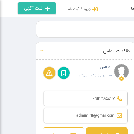
ثبت آگهی
ما
ورود / ثبت نام
اطلاعات تماس
ناشناس
عضو ایرانیاز از 2 سال پیش
09112485527
admin1211@gmail.com