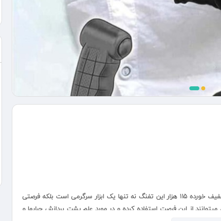
در سه رنگ صورتی ، آبی ، مشکی قیمت 180 هزار بود تخفیف خورده 115 هزار این تفنگ نه تنها یک ابزار سرگرمی است بلکه فرصتی
 میتوانند از این فرصت استفاده کرده و در مورد علم پشت پردازش حبابها و