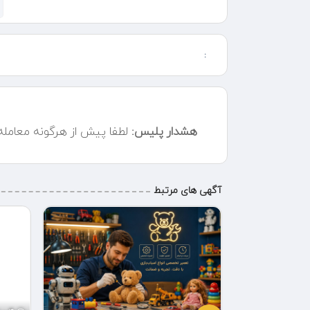
اصول فیزیکی که به آنها اجازه میدهد تا شکل بگیرند و پرواز
فرزندان خود صحبت کنند.
تفنگ و مسلسل حباب ساز بیش از یک اسباب بازی یک درو
:
است برای کودکان و بزرگسالان تا در کنار یکدیگر لحظات خو
نبردهای حبابی در حیاط پشتی گرفته تا جشنهای تولد و گر
جادویی سازد.
ساعات پاسخگویی : 7 صبح تا 10 شب
هشدار پلیس:
لطفا پیش از هرگونه معامل
آگهی های مرتبط