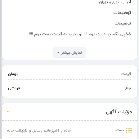
آدرس:
تهران، تهران
توضیحات:
توضیحات
&&چی بگم چرا دست دوم !!!! نو بخرید به قیمت دست دوم !!!!
مستقیم از تولیدی &&^
نمایش بیشتر
؟ در رنگهای مختلف و تعداد سفارشی
&#آماده عقد قرارداد با کافی شاپ ها رستورانها ، هتلها ، جهت
قیمت:
تومان
تجهیز عکس های درج شده تنها نمونه کوچکی از هزاران مدل متنوع
نوع:
تولیدی ماست.&
فروشی
جزئیات آگهی
دسته
خانه و آشپزخانه
،
وسایل و تزئینات خانه