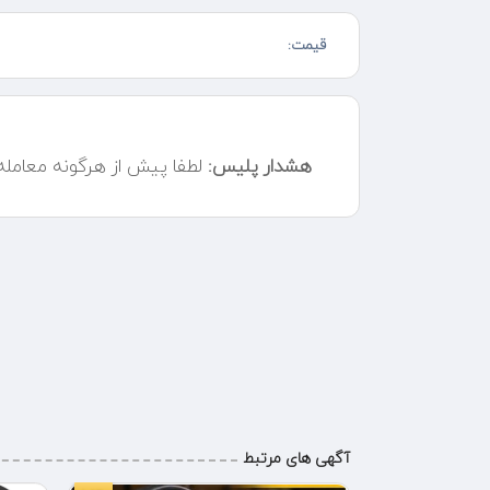
با 15 سال سابقه کاری و کادری
قیمت:
صفحه ای رومیزی / مبله فردار / طرح فر
همراه داشتن قطعات اصلی و شرکتی
نصب / سرویس / تعمیرات
هشدار پلیس:
لطفا پیش از هرگونه معامل
خدمات برای مستاجرهای عزیز با ۲۰% تخفیف خدمات انجام میشه
تمامی سرویس و تعمیرات و لوازم شرکتی ضمانت ۱۲ ماهه انجام میشود و فاکتور رسمی با مهر
اخوان کن استیل البرز / لوفرا / بوش میله / اریستون / عالی
اعزام فوری تکنسینهای ماهر و مجرب
آگهی های مرتبط