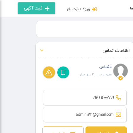
ثبت آگهی
ما
ورود / ثبت نام
اطلاعات تماس
ناشناس
عضو ایرانیاز از 2 سال پیش
09361600709
admin1211@gmail.com