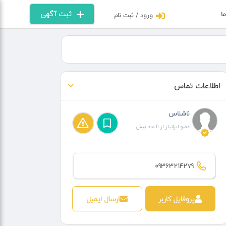
ثبت آگهی
ما
ورود / ثبت نام
اطلاعات تماس
ناشناس
عضو ایرانیاز از 11 ماه پیش
09363214279
پروفایل کاربر
ارسال ایمیل