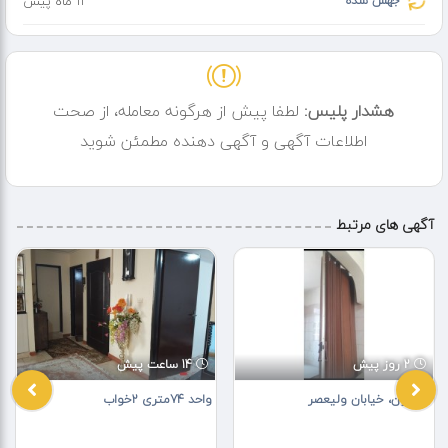
جهش شده
11 ماه پیش
هشدار پلیس:
لطفا پیش از هرگونه معامله، از صحت
اطلاعات آگهی و آگهی دهنده مطمئن شوید
آگهی های مرتبط
2 روز پیش
14 ساعت پیش
اکازیون، خیابان ولیعصر
واحد 74متری 2خواب