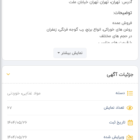
آدرس:
تهران، تهران تهران خیابان ملت
توضیحات:
فروش عمده
روغن های خوراکی، انواع برنج، رب گوجه فرنگی، زعفران
در حجم های مختلف
با قیمت های مناسب
برندهای مطرح و معمولی
نمایش بیشتر
برنج ایرانی، هندی و پاکستانی
روغن حجم های مختلف
انواع زعفران
جزئیات آگهی
دسته
مواد غذایی
،
خوردنی
تعداد نمایش
67
تاریخ ثبت
۱۴۰۴/۰۵/۲۶
ویرایش شده
۱۴۰۴/۰۵/۲۶