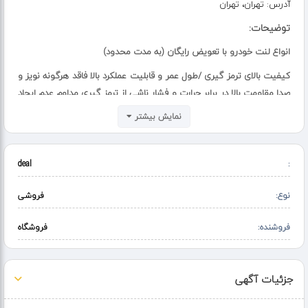
آدرس:
تهران، تهران
توضیحات:
انواع لنت خودرو با تعویض رایگان (به مدت محدود)
کیفیت بالای ترمز گیری /طول عمر و قابلیت عملکرد بالا فاقد هرگونه نویز و
صدا مقاومت بالا در برابر حرارت و فشار ناشی از ترمز گیری مداوم عدم ایجاد
بوی نان مطبوع بدون استفاده از ماده سمی و سرطان زای آزبست مناسب
نمایش بیشتر
برای شرایط گوناگون آب و هوایی / عدم ایجاد هر گونه خوردگی و خش در
دیسک چرخ
deal
:
برای تمام خودروها ...
نوع:
فروشی
فروشنده:
فروشگاه
جزئیات آگهی