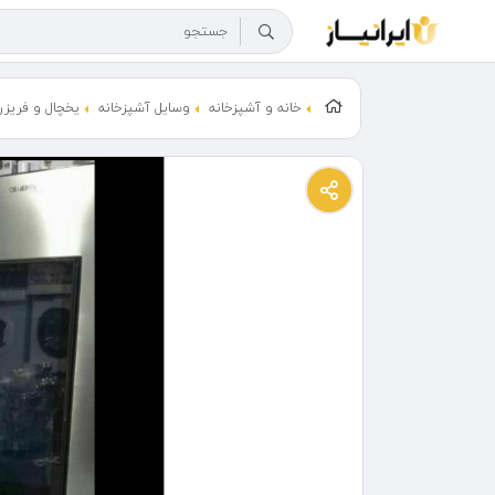
خانه و آشپزخانه
وسایل آشپزخانه
یخچال و فریزر