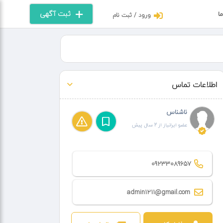
ثبت آگهی
ما
ورود / ثبت نام
اطلاعات تماس
ناشناس
عضو ایرانیاز از 2 سال پیش
09233089657
admin1211@gmail.com