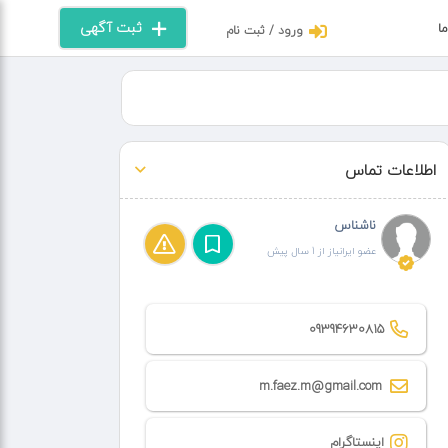
ثبت آگهی
ما
ورود / ثبت نام
اطلاعات تماس
ناشناس
عضو ایرانیاز از 1 سال پیش
09394630815
m.faez.m@gmail.com
اینستاگرام