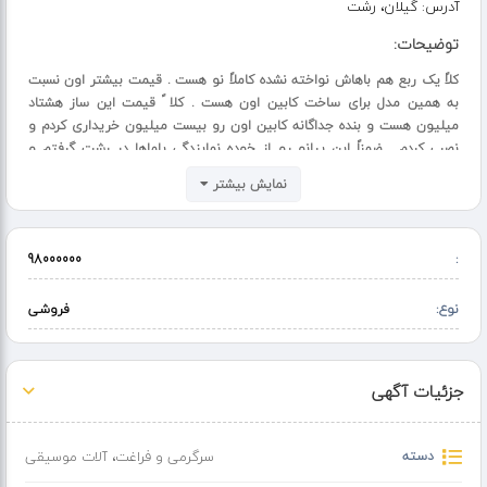
آدرس:
گیلان، رشت
توضیحات:
کلاً یک ربع هم باهاش نواخته نشده کاملاً نو هست . قیمت بیشتر اون نسبت
به همین مدل برای ساخت کابین اون هست . کلا ً قیمت این ساز هشتاد
میلیون هست و بنده جداگانه کابین اون رو بیست میلیون خریداری کردم و
نصب کردم . ضمناً این پیانو رو از خوده نمایندگی یاماها در رشت گرفتم و
بخاطر همین ، آداپتور اصلی و اُرجینال خودش هست . چون بعضی از فروشنده
نمایش بیشتر
های آلات موسیقی شیطنت میکنند و آداپتور اصلی رو بر میدارن و جاش
آداپتور فیک رو توی جعبه میذارن . چون قیمت آداپتور اصلی 9 میلیون
تومن هست بهرحال بعضی ها وسوسه میشن . گارانتی اون از خوده نمایندگی
98000000
:
هست . ساز پدر و مادر داریه
نوع:
فروشی
جزئیات آگهی
دسته
سرگرمی و فراغت
،
آلات موسیقی