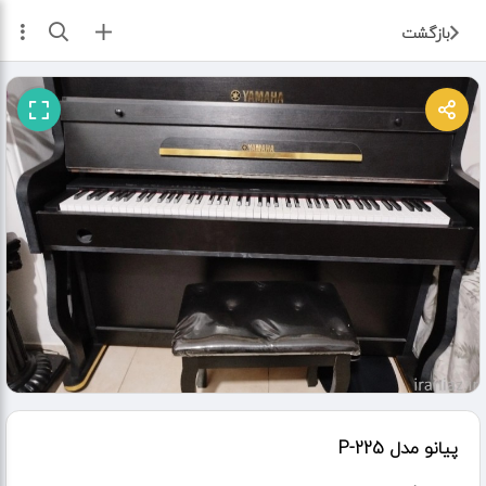
ثبت آگهی
بازگشت
پیانو مدل P-225